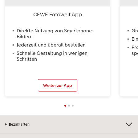
CEWE Fotowelt App
Direkte Nutzung von Smartphone-
Gr
Bildern
Ei
Jederzeit und überall bestellen
Pr
Schnelle Gestaltung in wenigen
sp
Schritten
Weiter zur App
Bezahlarten