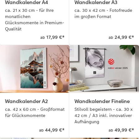
Wandkalender A4
Wandkalender A3
ca. 21 x 30 cm - für Ihre
ca. 30 x 42 cm - Fotofreude
Anleitungen & Hilfe
im Wunschformat
Digitale Grußkarte
CEWE myPhotos
monatlichen
im großen Format
Glücksmomente in Premium-
Inspiration
Neuheiten
CEWE myPhotos
Neuheiten
Qualität
17,99 €
*
24,99 €
*
ab
ab
Neuheiten
Extras
Neuheiten
Wandkalender A2
Wandkalender Fineline
ca. 42 x 60 cm - Großformat
Stilvoll begeistern - ca. 30 x
für Glücksmomente
42 cm / A3 inkl. innovativer
Aufhängung
44,99 €
*
49,99 €
*
ab
ab