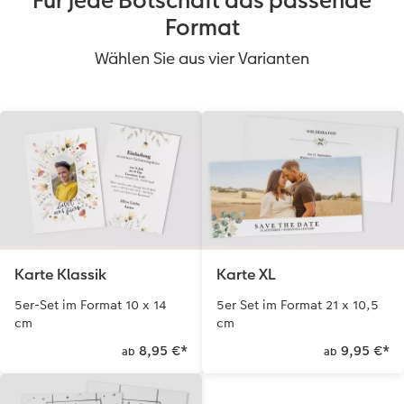
Für jede Botschaft das passende
Format
Wählen Sie aus vier Varianten
Karte Klassik
Karte XL
5er-Set im Format 10 x 14
5er Set im Format 21 x 10,5
cm
cm
8,95 €
*
9,95 €
*
ab
ab