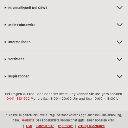
Nachhaltigkeit bei CEWE
Mein Fotoservice
Informationen
Sortiment
Inspirationen
Bei Fragen zu Produkten oder der Bestellung können Sie uns gern anrufen:
0441 18131902
Mo. bis Sa.: 8:00 – 20:00 Uhr und So.: 10:00 – 18:00 Uhr
*Die Preise gelten inkl. MwSt. zzgl. Versandkosten (ggf. auch bei Filialabholung)
gem.
Preisliste
Das abgebildete Produkt hat ggfs. einen höheren Preis.
|
AGB
|
Datenschutz
|
Impressum
|
Vertrag widerrufen