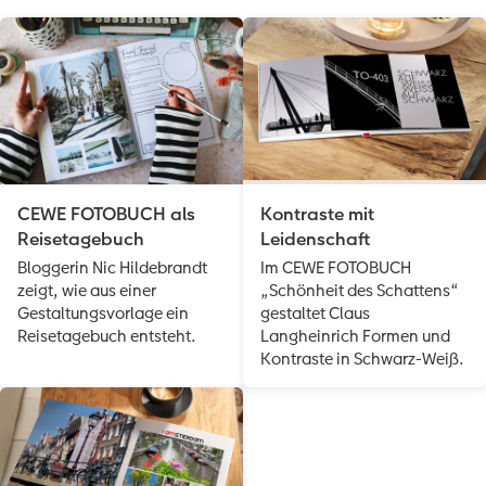
Anleitungen & Hilfe
im Wunschformat
Digitale Grußkarte
CEWE myPhotos
Inspiration
Neuheiten
CEWE myPhotos
Neuheiten
Neuheiten
Extras
Neuheiten
CEWE FOTOBUCH als
Kontraste mit
Reisetagebuch
Leidenschaft
Bloggerin Nic Hildebrandt
Im CEWE FOTOBUCH
zeigt, wie aus einer
„Schönheit des Schattens“
Gestaltungsvorlage ein
gestaltet Claus
Reisetagebuch entsteht.
Langheinrich Formen und
Kontraste in Schwarz-Weiß.