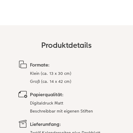
Anleitungen & Hilfe
im Wunschformat
Digitale Grußkarte
Neuheiten
Inspiration
Neuheiten
CEWE myPhotos
Neuheiten
Extras
Neuheiten
Produktdetails
Formate:
Klein (ca. 13 x 30 cm)
Groß (ca. 14 x 42 cm)
Papierqualität:
Digitaldruck Matt
Beschreibbar mit eigenen Stiften
Lieferumfang:
Zwölf Kalenderseiten plus Deckblatt