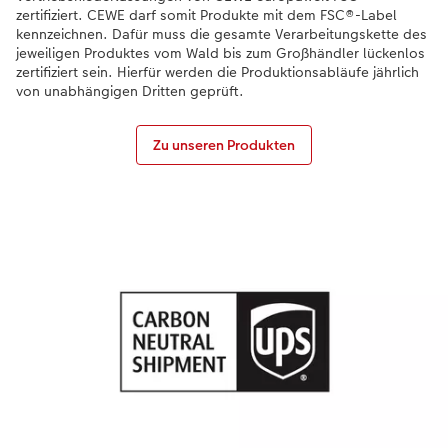
zertifiziert. CEWE darf somit Produkte mit dem FSC®-Label
kennzeichnen. Dafür muss die gesamte Verarbeitungskette des
Anleitungen & Hilfe
im Wunschformat
Digitale Grußkarte
CEWE myPhotos
jeweiligen Produktes vom Wald bis zum Großhändler lückenlos
zertifiziert sein. Hierfür werden die Produktionsabläufe jährlich
Inspiration
Neuheiten
CEWE myPhotos
Neuheiten
von unabhängigen Dritten geprüft.
Neuheiten
Extras
Neuheiten
Zu unseren Produkten