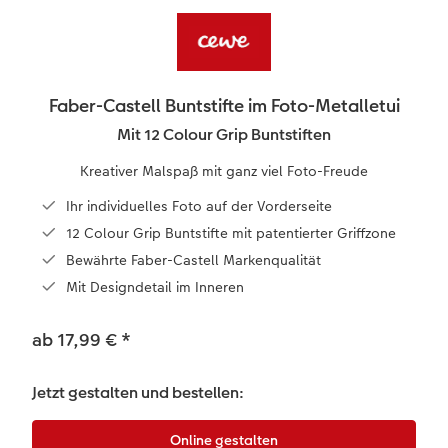
en
Jahrbuch gestalten
Bilderboxen
Photo Streetmap Poster
Dankeskarten Kommunion
Textilien
Wandkalender mit Design
Max Case
nachhaltiger Schenken
CEWE FOTOBUCH Kids
Premium Poster
Acrylglas
Dankeskarten
Schule & Büro
NEU: Wandkalender Fineline
Smartflip
Danke sagen
 & App
Panoramaseite
Fotosticker
Alu-Dibond
Urlaubsgrüße
Foto-Geschenkbox
Kalender-Kundenbeispiele
PopGrip
Liebe schenken
Faber-Castell Buntstifte im Foto-Metalletui
Mit 12 Colour Grip Buntstiften
Schuber
Fotosets
Foto auf Holz
Weitere Anlässe
Art Prints
Neuheiten
Cardholder
Geburtstagsgeschenke
Kreativer Malspaß mit ganz viel Foto-Freude
Designvorlagen
Scan-Service
Hartschaum
Papierqualitäten
Handyhüllen
Extras
CEWE myPhotos
Inspiration
Ihr individuelles Foto auf der Vorderseite
12 Colour Grip Buntstifte mit patentierter Griffzone
Foto-Kochbuch
CEWE myPhotos
Gallery Print
Klappkarten
CEWE myPhotos
Neuheiten
Kundenbeispiele
Faber-Castell
Bewährte Faber-Castell Markenqualität
Mit Designdetail im Inneren
Kundenbeispiele
Neuheiten
hexxas
Fotokarten
Haustierwelt
ab 17,99 €
*
Webinare
Extras
Willkommensschild
Postkarten
Geschenkideen
CEWE myPhotos
Wandgestaltung
Karte mit Einsteckfoto
Kundenbeispiele
Jetzt gestalten und bestellen:
Gestaltungsideen
Mehrteiler
Einzelkarten
CEWE Geschenkgutschein