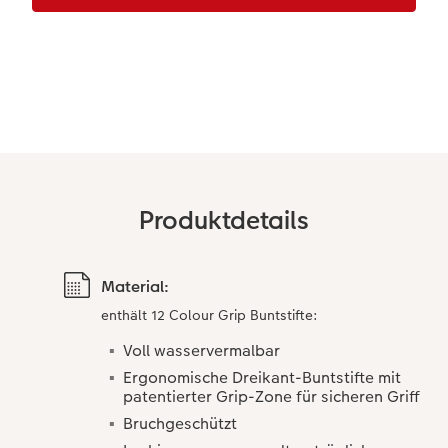
Anleitungen & Hilfe
im Wunschformat
Digitale Grußkarte
CEWE myPhotos
Inspiration
Neuheiten
CEWE myPhotos
Neuheiten
Neuheiten
Extras
Neuheiten
Produktdetails
Material:
enthält 12 Colour Grip Buntstifte:
Voll wasservermalbar
Ergonomische Dreikant-Buntstifte mit
patentierter Grip-Zone für sicheren Griff
Bruchgeschützt