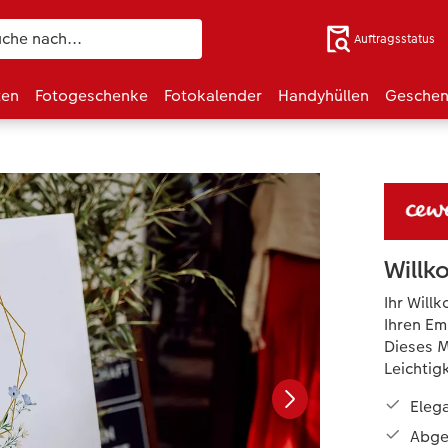
Auftragsstatus
ten
Fotogeschenke
Fotokalender
Handyhüllen
Geschen
Willk
Ihr Will
Ihren Em
Dieses M
Leichtig
Elega
Abge