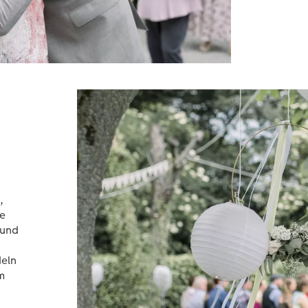
,
me
 und
deln
m