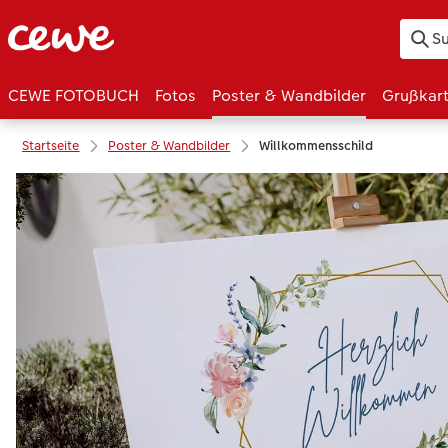
CEWE FOTOBUCH
Fotos
Poster & Wandbilder
Grußkar
Startseite
Poster & Wandbilder
Willkommensschild