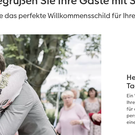
grüßen Sie Ihre Gäste mit S
e das perfekte Willkommensschild für Ihr
He
Ta
Ein
Ihr
für
per
ein