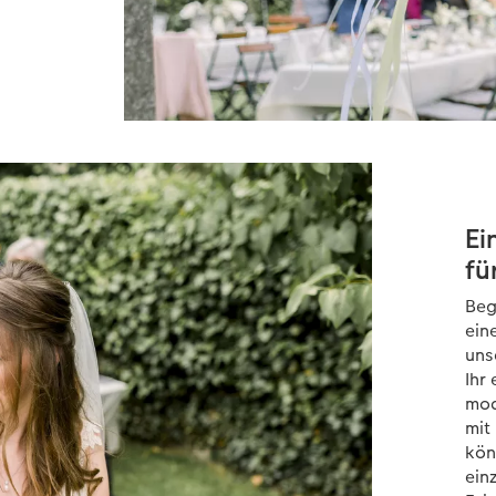
Ei
fü
Beg
eine
uns
Ihr
mod
mit
kön
ein