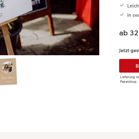
Leich
In s
ab 32
Jetzt ges