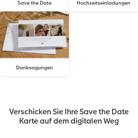
Save the Date
Hochzeitseinladungen
Anleitungen & Hilfe
im Wunschformat
Digitale Grußkarte
CEWE myPhotos
Inspiration
Neuheiten
CEWE myPhotos
Neuheiten
Neuheiten
Extras
Neuheiten
Danksagungen
Verschicken Sie Ihre Save the Date
Karte auf dem digitalen Weg