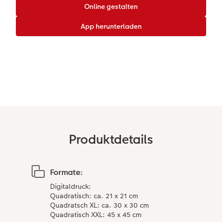
CEWE myPhotos
Wandgestaltung
Karte mit Einsteckfoto
Kundenbeispiele
Gestaltungsideen
Mehrteiler
Einzelkarten
CEWE Geschenkgutschein
Anleitungen & Hilfe
im Wunschformat
Digitale Grußkarte
CEWE myPhotos
Inspiration
Neuheiten
CEWE myPhotos
Neuheiten
Neuheiten
Extras
Neuheiten
Produktdetails
Formate:
Digitaldruck:​
Quadratisch: ca. 21 x 21 cm​
Quadratsch XL: ca. 30 x 30 cm​
Quadratisch XXL: 45 x 45 cm​