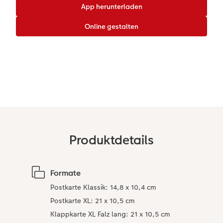
CEWE myPhotos
Wandgestaltung
Karte mit Einsteckfoto
Kundenbeispiele
Gestaltungsideen
Mehrteiler
CEWE Geschenkgutschein
Einzelkarten
Anleitungen & Hilfe
im Wunschformat
Digitale Grußkarte
CEWE myPhotos
Inspiration
Neuheiten
CEWE myPhotos
Neuheiten
Neuheiten
Extras
Neuheiten
Produktdetails
Formate
Postkarte Klassik: 14,8 x 10,4 cm
Postkarte XL: 21 x 10,5 cm
Klappkarte XL Falz lang: 21 x 10,5 cm