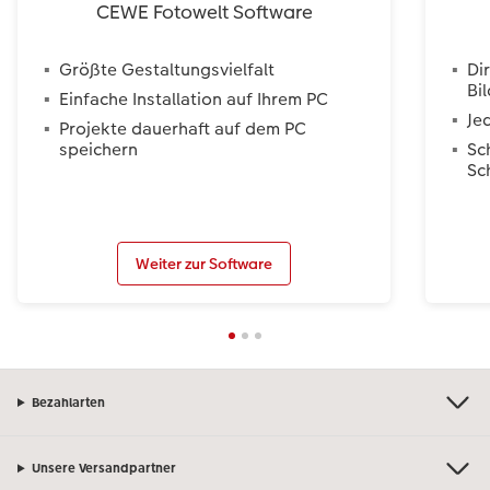
CEWE Fotowelt Software
Größte Gestaltungsvielfalt
Di
Bi
Einfache Installation auf Ihrem PC
Je
Projekte dauerhaft auf dem PC
speichern
Sc
Sc
Weiter zur Software
Bezahlarten
Unsere Versandpartner