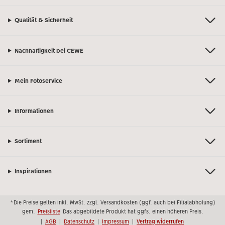
Qualität & Sicherheit
Nachhaltigkeit bei CEWE
Mein Fotoservice
Informationen
Sortiment
Inspirationen
Bei Fragen zu Produkten oder der Bestellung können Sie uns gern anrufen:
*Die Preise gelten inkl. MwSt. zzgl. Versandkosten (ggf. auch bei Filialabholung)
0441 18131902
Mo. bis Sa.: 8:00 – 20:00 Uhr und So.: 10:00 – 18:00 Uhr
gem.
Preisliste
Das abgebildete Produkt hat ggfs. einen höheren Preis.
|
AGB
|
Datenschutz
|
Impressum
|
Vertrag widerrufen