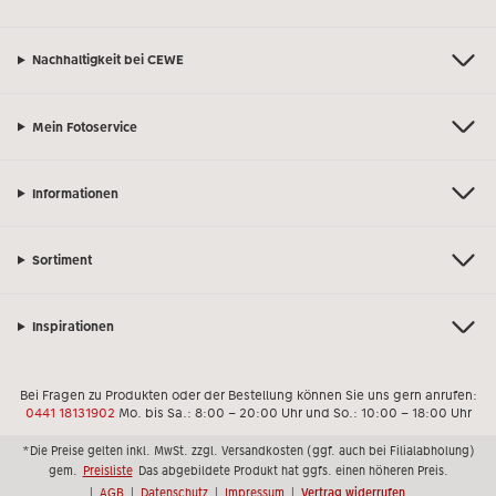
Nachhaltigkeit bei CEWE
Mein Fotoservice
Informationen
Sortiment
Inspirationen
Bei Fragen zu Produkten oder der Bestellung können Sie uns gern anrufen:
0441 18131902
Mo. bis Sa.: 8:00 – 20:00 Uhr und So.: 10:00 – 18:00 Uhr
*Die Preise gelten inkl. MwSt. zzgl. Versandkosten (ggf. auch bei Filialabholung)
gem.
Preisliste
Das abgebildete Produkt hat ggfs. einen höheren Preis.
|
AGB
|
Datenschutz
|
Impressum
|
Vertrag widerrufen