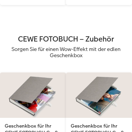
Anleitungen & Hilfe
im Wunschformat
Digitale Grußkarte
CEWE myPhotos
Inspiration
Neuheiten
CEWE myPhotos
Neuheiten
CEWE FOTOBUCH – Zubehör
Neuheiten
Extras
Neuheiten
Sorgen Sie für einen Wow-Effekt mit der edlen
Geschenkbox
Geschenkbox für Ihr
Geschenkbox für Ihr