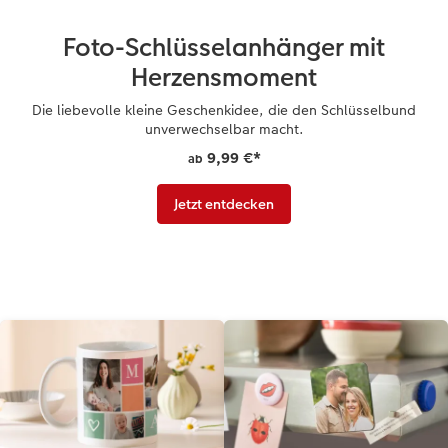
CEWE myPhotos
Wandgestaltung
Karte mit Einsteckfoto
Kundenbeispiele
Foto-Schlüsselanhänger mit
Gestaltungsideen
Mehrteiler
Einzelkarten
CEWE Geschenkgutschein
Herzensmoment
Anleitungen & Hilfe
im Wunschformat
Digitale Grußkarte
CEWE myPhotos
Die liebevolle kleine Geschenkidee, die den Schlüsselbund
unverwechselbar macht.
Inspiration
Neuheiten
CEWE myPhotos
Neuheiten
9,99 €
*
ab
Jetzt entdecken
Neuheiten
Extras
Neuheiten