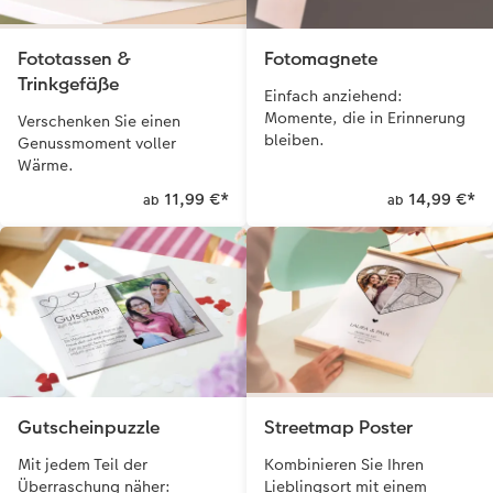
Fototassen &
Fotomagnete
Trinkgefäße
Einfach anziehend:
Momente, die in Erinnerung
Verschenken Sie einen
bleiben.
Genussmoment voller
Wärme.
11,99 €
*
14,99 €
*
ab
ab
Gutscheinpuzzle
Streetmap Poster
Mit jedem Teil der
Kombinieren Sie Ihren
Überraschung näher:
Lieblingsort mit einem