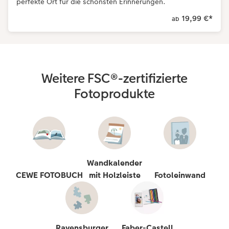
perfekte Ort für die schönsten Erinnerungen.
19,99 €
*
ab
Weitere FSC®-zertifizierte
Fotoprodukte
Wandkalender
CEWE FOTOBUCH
mit Holzleiste
Fotoleinwand
Ravensburger
Faber-Castell