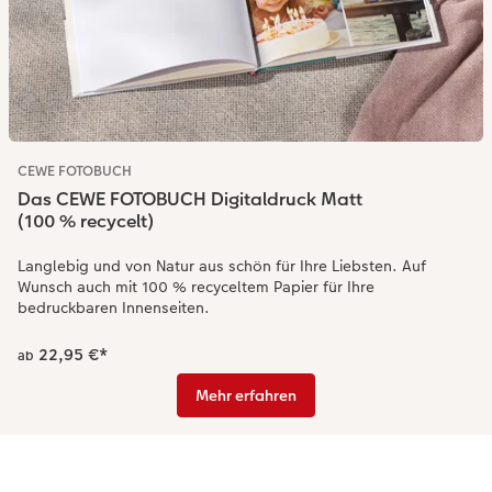
Anleitungen & Hilfe
im Wunschformat
Digitale Grußkarte
CEWE myPhotos
Inspiration
Neuheiten
CEWE myPhotos
Neuheiten
Neuheiten
Extras
Neuheiten
CEWE FOTOBUCH
Das CEWE FOTOBUCH Digitaldruck Matt
(100 % recycelt)
Langlebig und von Natur aus schön für Ihre Liebsten. Auf
Wunsch auch mit 100 % recyceltem Papier für Ihre
bedruckbaren Innenseiten.
22,95 €
*
ab
Mehr erfahren