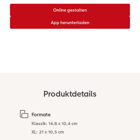
CEWE myPhotos
Wandgestaltung
Karte mit Einsteckfoto
Kundenbeispiele
Gestaltungsideen
Mehrteiler
CEWE Geschenkgutschein
Einzelkarten
Anleitungen & Hilfe
im Wunschformat
Digitale Grußkarte
CEWE myPhotos
Inspiration
Neuheiten
CEWE myPhotos
Neuheiten
Neuheiten
Extras
Neuheiten
Produktdetails
Formate
Klassik: 14,8 x 10,4 cm
XL: 21 x 10,5 cm