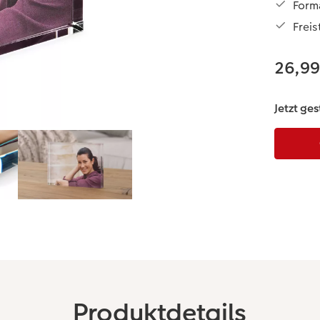
Forma
Frei
26,9
Jetzt ges
Produktdetails