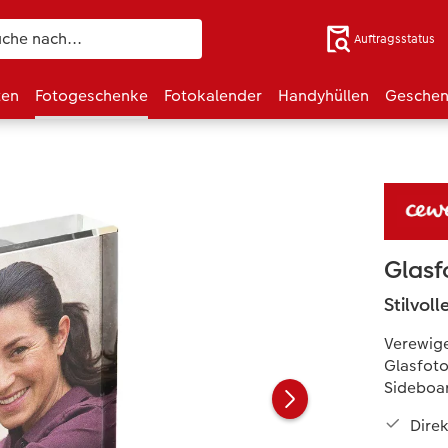
Auftragsstatus
ten
Fotogeschenke
Fotokalender
Handyhüllen
Geschen
Glasf
Stilvol
Verewige
Glasfoto
Sideboar
Direk