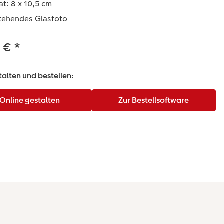
t: 8 x 10,5 cm
stehendes Glasfoto
9 €
*
talten und bestellen: