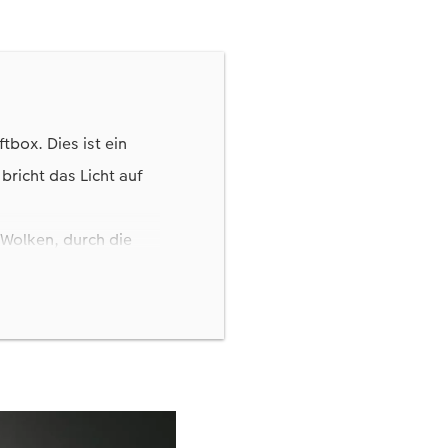
tbox. Dies ist ein
bricht das Licht auf
 Wolken, durch die
eiße Vorhänge vor den
s Ihre persönliche