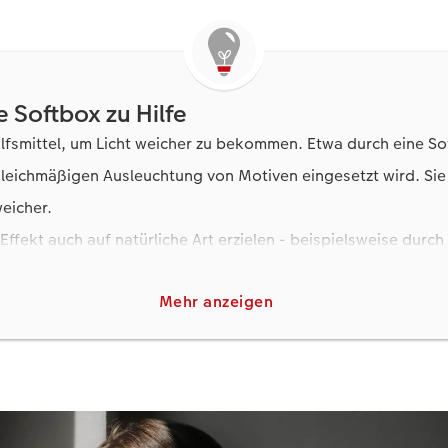
 Softbox zu Hilfe
ilfsmittel, um Licht weicher zu bekommen. Etwa durch eine Sof
leichmäßigen Ausleuchtung von Motiven eingesetzt wird. Sie 
eicher.
Effekt auch auf natürliche Art erzielen - beispielsweise durch
ls gebrochen wird. Oder aber Sie haben zu Hause zufällig w
Mehr anzeigen
 leicht durchscheinen lassen? Jackpot! Auch das können Sie al