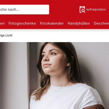
Auftragsstatus
ten
Fotogeschenke
Fotokalender
Handyhüllen
Geschen
ige Licht