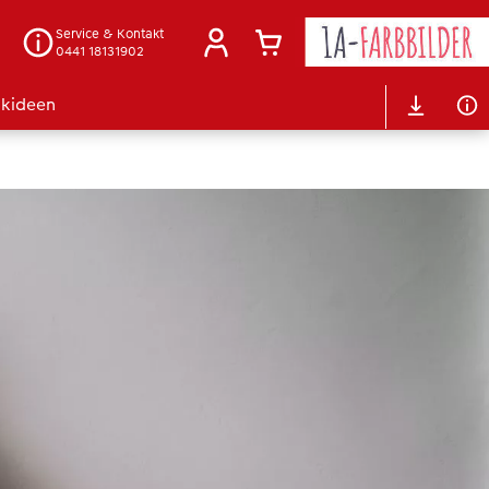
Service & Kontakt
0441 18131902
kideen