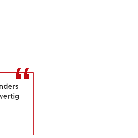
onders
wertig