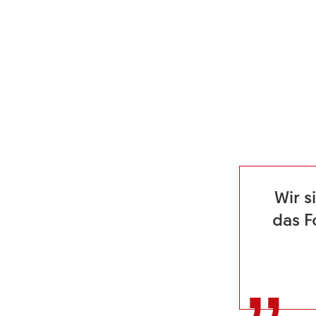
Wir s
das F