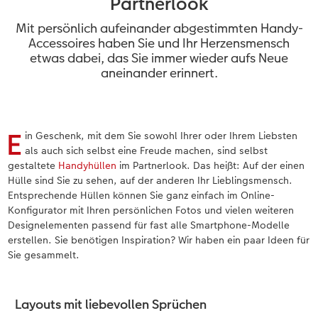
Partnerlook
en
Jahrbuch gestalten
Bilderboxen
Photo Streetmap Poster
Dankeskarten Kommunion
Textilien
Wandkalender mit Design
Max Case
nachhaltiger Schenken
Mit persönlich aufeinander abgestimmten Handy-
CEWE FOTOBUCH Kids
Premium Poster
Acrylglas
Dankeskarten
Schule & Büro
NEU: Wandkalender Fineline
Smartflip
Danke sagen
Accessoires haben Sie und Ihr Herzensmensch
 & App
etwas dabei, das Sie immer wieder aufs Neue
aneinander erinnert.
Panoramaseite
Fotosticker
Alu-Dibond
Urlaubsgrüße
Foto-Geschenkbox
Kalender-Kundenbeispiele
PopGrip
Liebe schenken
Schuber
Fotosets
Foto auf Holz
Weitere Anlässe
Art Prints
Neuheiten
Cardholder
Geburtstagsgeschenke
E
in Geschenk, mit dem Sie sowohl Ihrer oder Ihrem Liebsten
Designvorlagen
Scan-Service
Hartschaum
Papierqualitäten
Handyhüllen
Extras
CEWE myPhotos
Inspiration
als auch sich selbst eine Freude machen, sind selbst
gestaltete
Handyhüllen
im Partnerlook. Das heißt: Auf der einen
Foto-Kochbuch
CEWE myPhotos
Gallery Print
Klappkarten
Faber-Castell
CEWE myPhotos
Neuheiten
Kundenbeispiele
Hülle sind Sie zu sehen, auf der anderen Ihr Lieblingsmensch.
Entsprechende Hüllen können Sie ganz einfach im Online-
Kundenbeispiele
Neuheiten
hexxas
Fotokarten
Haustierwelt
Konfigurator mit Ihren persönlichen Fotos und vielen weiteren
Designelementen passend für fast alle Smartphone-Modelle
erstellen. Sie benötigen Inspiration? Wir haben ein paar Ideen für
Webinare
Extras
Willkommensschild
Postkarten
Geschenkideen
Sie gesammelt.
CEWE myPhotos
Wandgestaltung
Karte mit Einsteckfoto
Kundenbeispiele
Layouts mit liebevollen Sprüchen
Gestaltungsideen
Mehrteiler
Einzelkarten
CEWE Geschenkgutschein