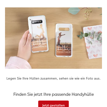
Anleitungen & Hilfe
im Wunschformat
Digitale Grußkarte
CEWE myPhotos
Inspiration
Neuheiten
CEWE myPhotos
Neuheiten
Neuheiten
Extras
Neuheiten
Legen Sie Ihre Hüllen zusammen, sehen sie wie ein Foto aus.
Finden Sie jetzt Ihre passende Handyhülle
Jetzt gestalten