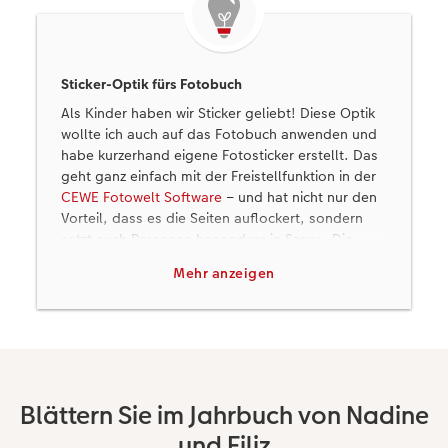
Sticker-Optik fürs Fotobuch
Als Kinder haben wir Sticker geliebt! Diese Optik
wollte ich auch auf das Fotobuch anwenden und
habe kurzerhand eigene Fotosticker erstellt. Das
geht ganz einfach mit der Freistellfunktion in der
CEWE Fotowelt Software
– und hat nicht nur den
Vorteil, dass es die Seiten auflockert, sondern
setzt auch Personen besonders in Szene. Die
Aufkleber eignen sich übrigens perfekt für schöne
Mehr anzeigen
Porträtaufnahmen vor unpassendem
Hintergrund.
Blättern Sie im Jahrbuch von Nadine
und Filiz