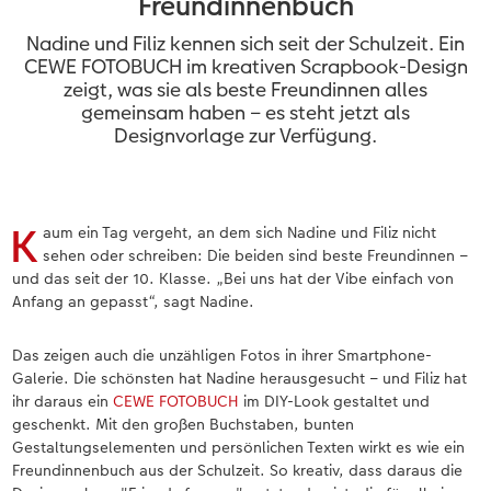
Freundinnenbuch
en
Jahrbuch gestalten
Bilderboxen
Photo Streetmap Poster
Dankeskarten Kommunion
Textilien
Wandkalender mit Design
Max Case
nachhaltiger Schenken
Nadine und Filiz kennen sich seit der Schulzeit. Ein
CEWE FOTOBUCH Kids
Premium Poster
Acrylglas
Dankeskarten
Schule & Büro
NEU: Wandkalender Fineline
Smartflip
Danke sagen
CEWE FOTOBUCH im kreativen Scrapbook-Design
 & App
zeigt, was sie als beste Freundinnen alles
gemeinsam haben – es steht jetzt als
Panoramaseite
Fotosticker
Alu-Dibond
Urlaubsgrüße
Foto-Geschenkbox
Kalender-Kundenbeispiele
PopGrip
Liebe schenken
Designvorlage zur Verfügung.
Schuber
Fotosets
Foto auf Holz
Weitere Anlässe
Art Prints
Neuheiten
Cardholder
Geburtstagsgeschenke
Designvorlagen
Scan-Service
Hartschaum
Papierqualitäten
Handyhüllen
Extras
CEWE myPhotos
Inspiration
K
aum ein Tag vergeht, an dem sich Nadine und Filiz nicht
sehen oder schreiben: Die beiden sind beste Freundinnen –
Foto-Kochbuch
CEWE myPhotos
Gallery Print
Klappkarten
Faber-Castell
CEWE myPhotos
Neuheiten
Kundenbeispiele
und das seit der 10. Klasse. „Bei uns hat der Vibe einfach von
Anfang an gepasst“, sagt Nadine.
Kundenbeispiele
Neuheiten
hexxas
Fotokarten
Haustierwelt
Das zeigen auch die unzähligen Fotos in ihrer Smartphone-
Webinare
Extras
Willkommensschild
Postkarten
Geschenkideen
Galerie. Die schönsten hat Nadine herausgesucht – und Filiz hat
ihr daraus ein
CEWE FOTOBUCH
im DIY-Look gestaltet und
geschenkt. Mit den großen Buchstaben, bunten
CEWE myPhotos
Wandgestaltung
Karte mit Einsteckfoto
Kundenbeispiele
Gestaltungselementen und persönlichen Texten wirkt es wie ein
Freundinnenbuch aus der Schulzeit. So kreativ, dass daraus die
Gestaltungsideen
Mehrteiler
Einzelkarten
CEWE Geschenkgutschein