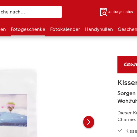
Auftragsstatus
ten
Fotogeschenke
Fotokalender
Handyhüllen
Geschen
Kiss
Sorgen 
Wohlfü
Dieser K
Charme. 
Kiss