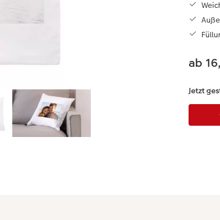
Weic
Auße
Füllu
ab 16
Jetzt ges