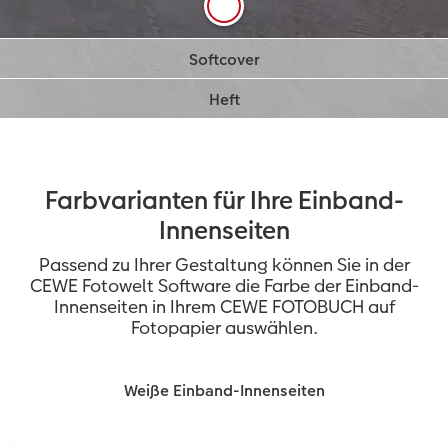
Softcover
So macht es besonders viel Spaß, durch Ihre
Heft
schönsten Fotogeschichten zu blättern.
Wie bei einer hochwertigen Broschüre liegen die
Flexibler, laminierter Einband
Seiten im Hefteinband ineinander.
Individuell gestaltbares Softcover
Umschlag mit Rückstichbindung
Buchrücken individualisierbar
Seiten liegen ineinander wie bei einer
Broschüre
Farbvarianten für Ihre Einband-
Mit bis zu 50 Seiten möglich
Innenseiten
Passend zu Ihrer Gestaltung können Sie in der
CEWE Fotowelt Software die Farbe der Einband-
Innenseiten in Ihrem CEWE FOTOBUCH auf
Fotopapier auswählen.