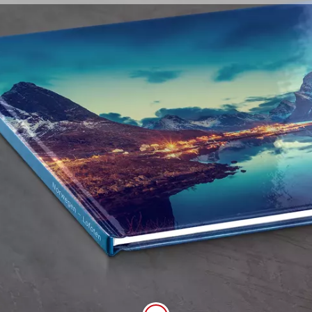
Hardcover
Ein besonders widerstandsfähiger Einband, der
Ihre wertvollen Fotos schützt.
Feste Bildband-Qualität
Großer, flexibel gestaltbarer Buchrücken
Gold-, Roségold-, Silber- oder erhabene
Effektlackveredelung möglich
Glänzende Anmutung des Hardcovers
Neu:
Abhängig von der Papierauswahl
auch mit einem mattem Einband für Ihr
Hardcover erhältlich.